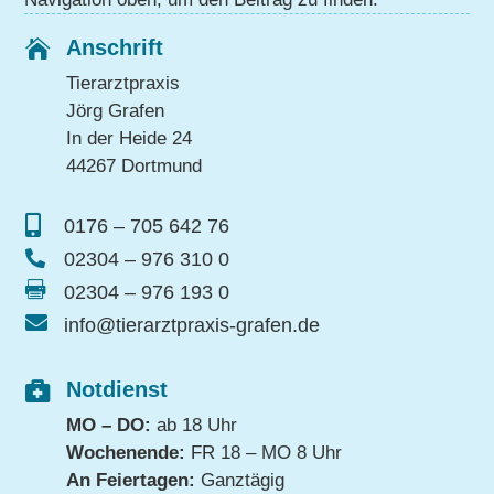
Anschrift

Tierarztpraxis
Jörg Grafen
In der Heide 24
44267 Dortmund

0176 – 705 642 76

02304 – 976 310 0

02304 – 976 193 0

info@tierarztpraxis-grafen.de
Notdienst

MO – DO:
ab 18 Uhr
Wochenende:
FR 18 – MO 8 Uhr
An Feiertagen:
Ganztägig